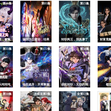
第46集
第83集
第15集
崽，被魅
​骗我下山渡劫，结果
转职阎王，我执掌了
财富觉醒
动态漫画
师姐都大佬？
生死簿[2026]
第55集
第172集
第54集
从吨吨吨
全民诡异：开局掌握
全民转职：无职的我
都
无敌
零元购
终结了神明！动态漫
第10集
连载至第3集
全第12集
画