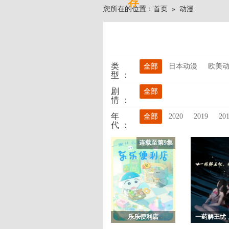
荐
您所在的位置：
首页
»
动漫
类
全部
日本动漫
欧美
型：
剧
全部
情：
年
全部
2020
2019
20
代：
连载至第9集
乐乐便利店
一药解王忧
山