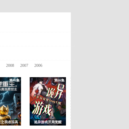
9
2008
2007
2006
第46集
第66集
生之我在乐高
诡异游戏开局觉醒
救世主
Bug级天赋动态漫画