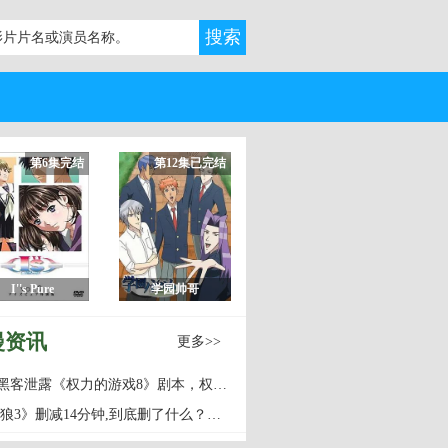
第6集完结
第12集已完结
I''s Pure
学园帅哥
漫资讯
更多>>
]黑客泄露《权力的游戏8》剧本，权…
狼3》删减14分钟,到底删了什么？…