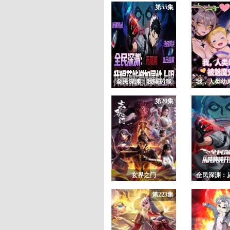
第55集
全民深渊：我喝药能
我，人类幼
增加属性上限动态漫
魔宠上天 
第20集
画
玄界之门
全民深渊：
开始
第223集