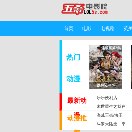
首页
电影
电视剧
英
连载至第3集
热门
动漫
搜神记2026
乐乐便利店
最新动
末世重生之我在
漫
乐高当救世主
海贼王/航海王
动漫推
斗罗大陆第一季