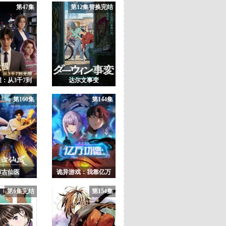
第47集
第12集替换完结
：从3千7到
达尔文事变
无限
第160集
第144集
市古仙医
诡异游戏：我靠亿万
功德氪通关 动态漫画
第6集完结
第154集