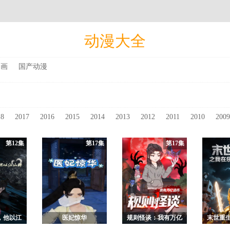
三季 Part.2
季
动漫大全
动画
国产动漫
18
2017
2016
2015
2014
2013
2012
2011
2010
200
第12集
第17集
第17集
，他以江
医妃惊华
规则怪谈：我有万亿
末世重
聘
诡币
当