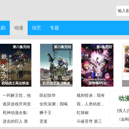
美剧
动漫
综艺
专题
第25集完结
第25集完结
第4集完结
机动战士高达铁血
机动战士高达铁血
拔作岛OVA
的奥尔芬斯第二季
的奥尔芬斯第一季
一药解王忧，他
医妃惊华
规则怪谈：我有
动
以江山聘
诡异游戏开局觉
全民深渊：我喝
万亿诡币
我，人类幼崽，
[慎入
醒Bug级天赋动
死神动漫全集/
药能增加属性上
狮子王
被魅魔宠上天
红辣椒
《金刚
态漫画
境界/BLEACH
进击的巨人 第
限动态漫画
灵笼
动态漫画
斗破苍穹 第三