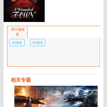
百度网盘：
加载中
简介：
受超现实主义艺术和希腊神话
的启发，《受伤的Fawn》讲述了当
荐片播放
地博物馆馆长梅雷迪斯·坦宁
器
（Meredith Tanning）的故事，她正
BD英语
HD英语
将脚趾伸进约会池，却被一个迷人
的连环杀手盯上。当两人之间的一
中字
中字
场宿命般的浪漫旅行变成一场紧张
的猫捉老鼠游戏时，两人都必须面
对他内心的疯狂。◎影片截图 …
相关专题
HD
国
语
中