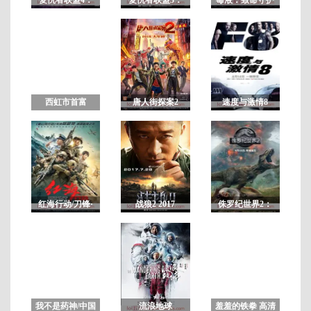
终局之战
无限战争
者
BD
英
语
2
中
西虹市首富
唐人街探案2
速度与激情8
字
红海行动/刀锋·
战狼2 2017
侏罗纪世界2：
红海行动
失落王国
我不是药神/中国
流浪地球
羞羞的铁拳 高清