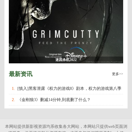
迷因杀机2022
最新资讯
更多>>
1.
[慎入]黑客泄露《权力的游戏8》剧本，权力的游戏第八季
什么时候上映播出？
2.
《金刚狼3》删减14分钟,到底删了什么？
本网站提供新影视资源均系收集各大网站，本网站只提供web页面浏