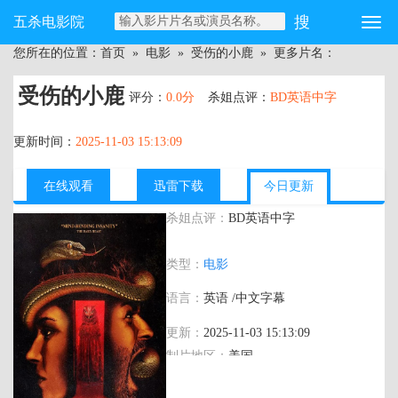
五杀电影院
您所在的位置：
首页
»
电影
»
受伤的小鹿
» 更多片名：
受伤的小鹿
评分：
0.0分
杀姐点评：
BD英语中字
更新时间：
2025-11-03 15:13:09
在线观看
迅雷下载
今日更新
杀姐点评：
BD英语中字
主演：
Sarah Lind Josh Ruben Malin Barr
类型：
电影
语言：
英语 /中文字幕
更新：
2025-11-03 15:13:09
制片地区：
美国
年代：
2022