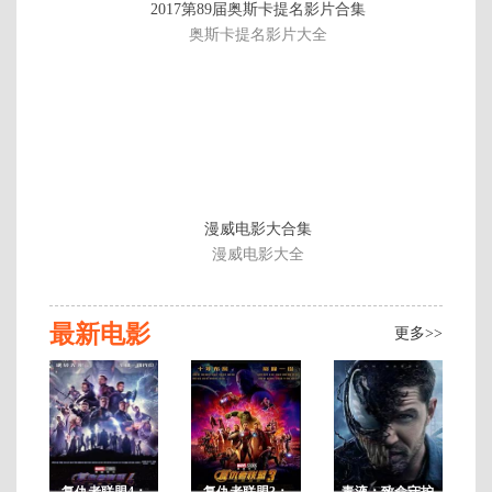
2017第89届奥斯卡提名影片合集
英
3
奥斯卡提名影片大全
语
中
字
2
漫威电影大合集
漫威电影大全
最新电影
更多>>
复仇者联盟4：
复仇者联盟3：
毒液：致命守护