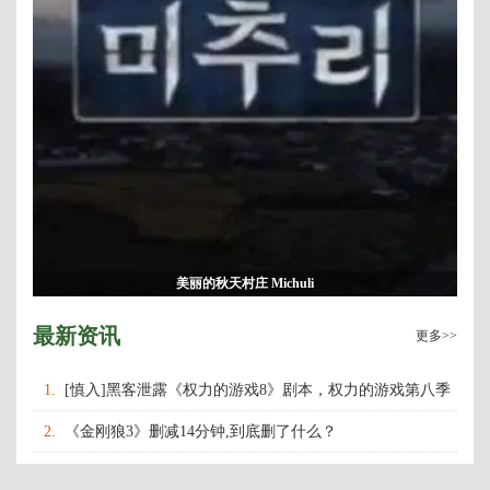
美丽的秋天村庄 Michuli
最新资讯
更多>>
1.
[慎入]黑客泄露《权力的游戏8》剧本，权力的游戏第八季
什么时候上映播出？
2.
《金刚狼3》删减14分钟,到底删了什么？