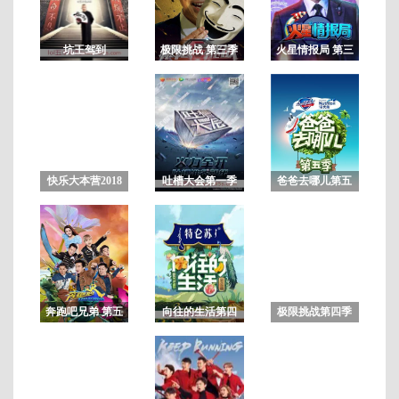
坑王驾到
极限挑战 第三季
火星情报局 第三
季
凝
聚
剧
综
快乐大本营2018
吐槽大会第一季
爸爸去哪儿第五
力
未删减版
季
9
量
精
彩
盛
典
奔跑吧兄弟 第五
向往的生活第四
极限挑战第四季
全
季
季
程
回
顾