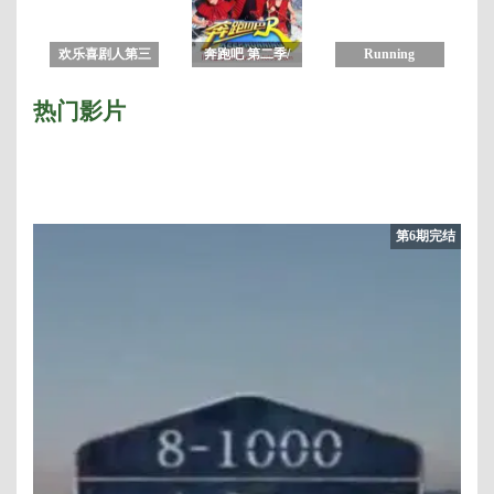
欢乐喜剧人第三
奔跑吧 第二季/
Running
季
奔跑吧兄弟 第六
Man2018
季
热门影片
2
第6期完结