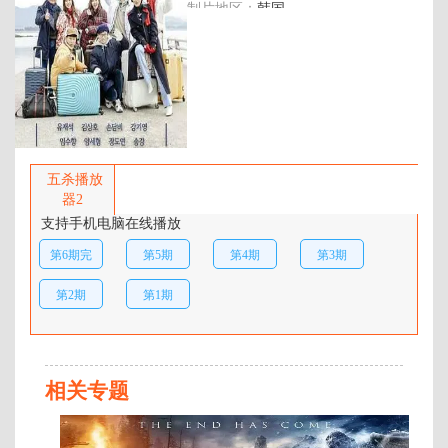
制片地区：
韩国
年代：
2019
百度网盘：
加载中
简介：
第二季以幽静的乡村渔村为背景，
移地再探谜团，刘在石担任美秋里
五杀播放
村里长，而其他成员则追踪隐藏在
器2
村子里的提示，然后通过提示去寻
支持手机电脑在线播放
找藏在村庄某处的1000万韩元 …
第6期完
第5期
第4期
第3期
结
第2期
第1期
相关专题
第
6