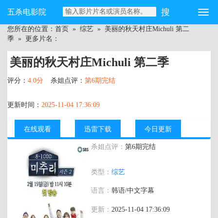
五杀电影院
您所在的位置：
首页
»
综艺
»
美丽的秋天村庄Michuli 第二
季
» 更多片名：
美丽的秋天村庄Michuli 第二季
评分：
4.0分
杀姐点评：
第6期完结
更新时间：
2025-11-04 17:36:09
在线观看
迅雷下载
今日更新
杀姐点评：
第6期完结
主演：
刘在锡,金相镐,姜其永,孙淡妃,林秀
类型：
综艺
香,宋江,张度妍,梁世亨
语言：
韩语/中文字幕
更新：
2025-11-04 17:36:09