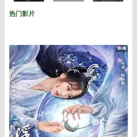
西
季
热门影片
第6集