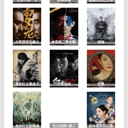
全
10
集
大军师司马懿之
余罪第二季全集/
猎场
虎啸龙吟/军师联
余罪电视剧第2
盟2虎啸龙吟
季 未删减版
鬼吹灯之黄皮子
白夜追凶
扶摇
坟
鬼吹灯之怒晴湘
无心法师2 第二
那年花开月正圆