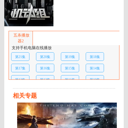
百度网盘：
加载中
简介：
以蓉城市刑侦总队特别行动小组
——机动组为故事核心，无论是精
五杀播放
心策划的女明星自杀案、机关算尽
器2
的入室盗窃案、天衣无缝的金屋藏
支持手机电脑在线播放
毒案、步步陷阱的毒贩袭警案……
第21集
第20集
第19集
第18集
就算罪犯指东打西、狡计百出，也
逃不过刑警的火眼金睛。 …
第17集
第16集
第15集
第14集
第13集
第12集
第11集
第10集
第09集
第08集
第07集
第06集
相关专题
第05集
第04集
第03集
第02集
连
载
第01集
至
02