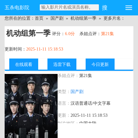
五杀电影院
您所在的位置：
首页
»
国产剧
»
机动组第一季
» 更多片名：
机动组第一季
评分：
6.0分
杀姐点评：
第21集
更新时间：
2025-11-11 15:18:53
在线观看
迅雷下载
今日更新
杀姐点评：
第21集
主演：
刘增宇,金漫,毛宽仁,陈楠,成城,曾一
类型：
国产剧
竣
语言：
汉语普通话/中文字幕
更新：
2025-11-11 15:18:53
制片地区：
中国大陆
年代：
2025