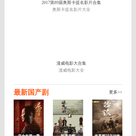
2017第89届奥斯卡提名影片合集
载
奥斯卡提名影片大全
至
2
04
漫威电影大合集
漫威电影大全
最新国产剧
更多>>
庆余年第一季
延禧攻略
盗墓笔记之沙海