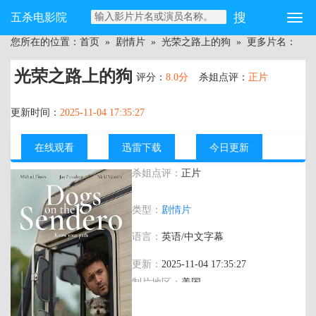
五杀电影院
您所在的位置：
首页
»
剧情片
»
光荣之路上的狗
» 更多片名：
光荣之路上的狗
评分：
8.0分
杀姐点评：
正片
更新时间：
2025-11-04 17:35:27
在线观看
迅雷下载
今日更新
杀姐点评：
正片
主演：
Michael,Flores,Nicki,Valastro,乔恩·普
类型：
剧情片
劳德斯塔
尔,Alice,Ritz,Karen,Aruj,Brandon,Dale,Hunt,
语言：
英语/中文字幕
比尔·史密斯,Matthew,Terry,尤金·G·斯威斯·
托马斯,Jesse,Wakeman
更新：
2025-11-04 17:35:27
制片地区：
美国
年代：
2024