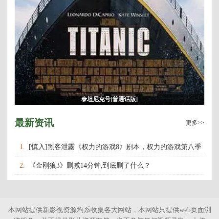
泰坦尼克号[普通话版]
最新资讯
更多>>
1.
[慎入]黑客泄露《权力的游戏8》剧本，权力的游戏第八季
什么时候上映播出？
2.
《金刚狼3》删减14分钟,到底删了什么？
本网站提供新影视资源均系收集各大网站，本网站只提供web页面浏