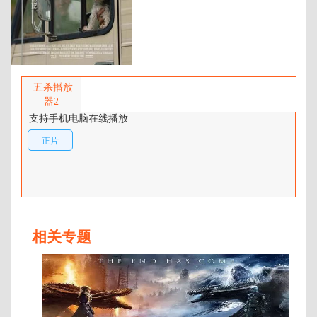
百度网盘：
加载中
简介：
索尔驾驶着老式房车，带着他们的
小狗罗西上路，拼命地想要通过帮
五杀播放
助别人和重新发现他的混血血统来
器2
留住妻子的记忆。 …
支持手机电脑在线播放
正片
相关专题
正
片