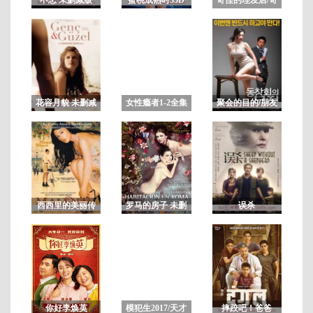
妙的美发沙龙/可
疑的美容院
正
片
花容月貌 未删减
女性瘾者1-2全集
聚会的目的/朋友
版BD
上下部合集 未删
的聚会 完整版
减
西西里的美丽传
罗马的房子 未删
误杀
说
减版
你好李焕英
模犯生2017/天才
摔跤吧！爸爸